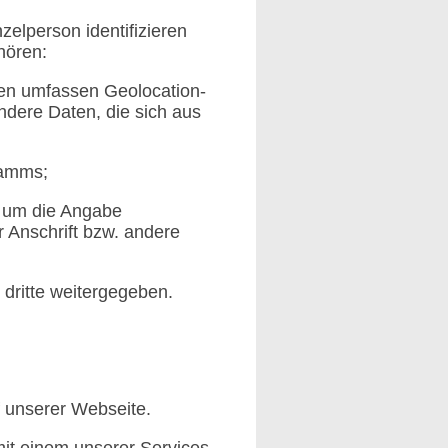
elperson identifizieren
hören:
en umfassen Geolocation-
dere Daten, die sich aus
ramms;
e um die Angabe
 Anschrift bzw. andere
 dritte weitergegeben.
uf unserer Webseite.
mit einem unserer Services