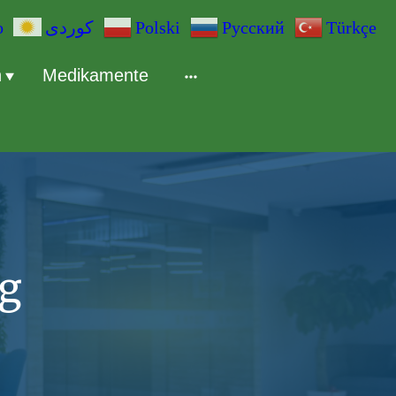
o
Polski
Русский
Türkçe
n
Medikamente
g